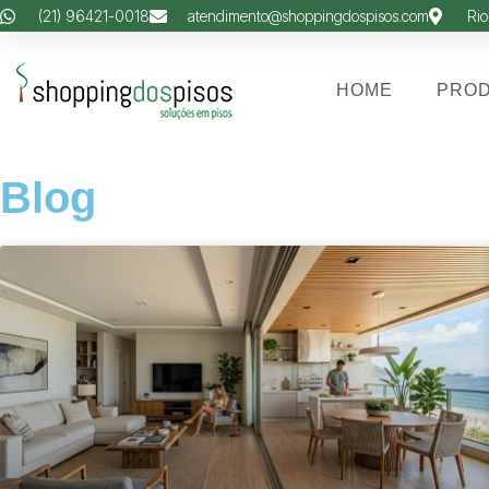
(21) 96421-0018
atendimento@shoppingdospisos.com
Rio
HOME
PRO
Blog