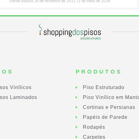
Daniel Bastos
26 de fevereiro de 2022
12 de maio de 2026
SOS
PRODUTOS
sos Vinílicos
Piso Estruturado
sos Laminados
Piso Vinílico em Mant
Cortinas e Persianas
Papéis de Parede
Rodapés
Carpetes