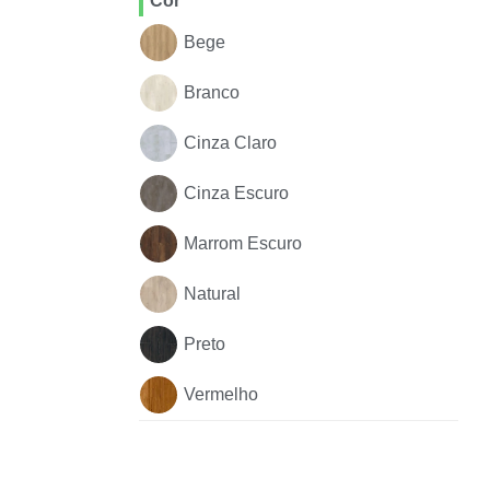
Cor
Bege
Branco
Cinza Claro
Cinza Escuro
Marrom Escuro
Natural
Preto
Vermelho