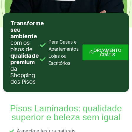
Transforme
seu
ambiente
Para Casas e
com os
pisos de
Apartamentos
ORÇAMENTO
GRÁTIS
qualidade
Lojas ou
premium
Escritórios
da
Shopping
dos Pisos
Pisos Laminados:
qualidade
superior e beleza sem igual
Aspecto e textura naturais