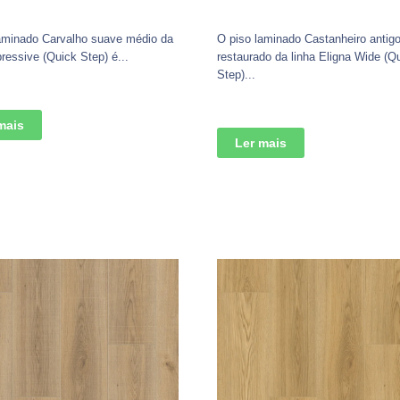
aminado Carvalho suave médio da
O piso laminado Castanheiro antig
pressive (Quick Step) é...
restaurado da linha Eligna Wide (Q
Step)...
mais
Ler mais