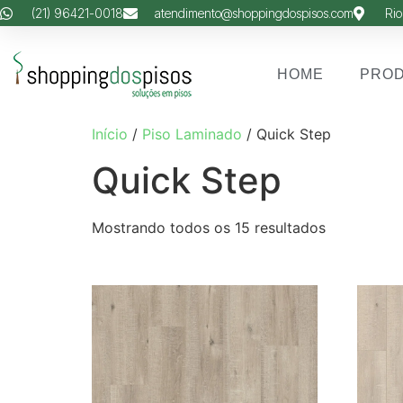
(21) 96421-0018
atendimento@shoppingdospisos.com
Rio
HOME
PRO
Início
/
Piso Laminado
/ Quick Step
Quick Step
Mostrando todos os 15 resultados