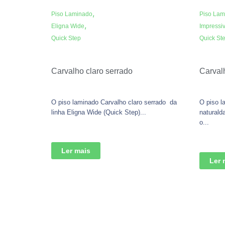
,
Piso Laminado
Piso Lam
,
Eligna Wide
Impressi
Quick Step
Quick St
Carvalho claro serrado
Carvalh
O piso laminado Carvalho claro serrado da
O piso l
linha Eligna Wide (Quick Step)...
naturald
o...
Ler mais
Ler 