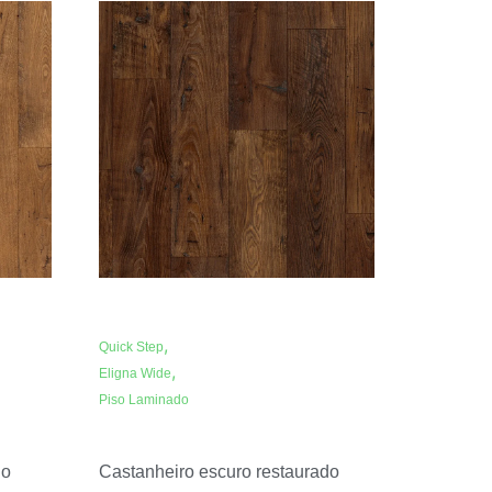
,
Quick Step
,
Eligna Wide
Piso Laminado
do
Castanheiro escuro restaurado