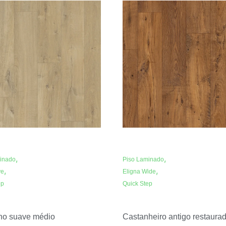
,
,
inado
Piso Laminado
,
,
ve
Eligna Wide
ep
Quick Step
ho suave médio
Castanheiro antigo restaura