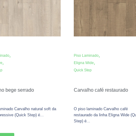
,
,
inado
Piso Laminado
,
,
ve
Eligna Wide
ep
Quick Step
ho bege serrado
Carvalho café restaurado
aminado Carvalho natural soft da
O piso laminado Carvalho café
pressive (Quick Step) é...
restaurado da linha Eligna Wide (Q
Step) é...