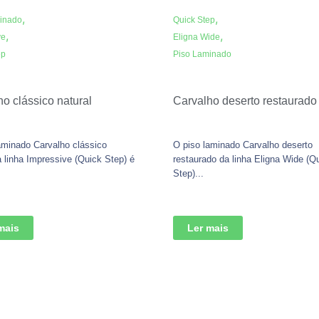
,
,
inado
Quick Step
,
,
ve
Eligna Wide
ep
Piso Laminado
o clássico natural
Carvalho deserto restaurado
aminado Carvalho clássico
O piso laminado Carvalho deserto
a linha Impressive (Quick Step) é
restaurado da linha Eligna Wide (Q
Step)...
mais
Ler mais