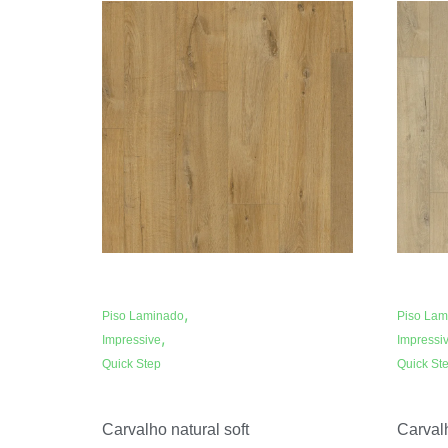
,
Piso Laminado
Piso Lam
,
Impressive
Impressi
Quick Step
Quick St
Carvalho natural soft
Carval