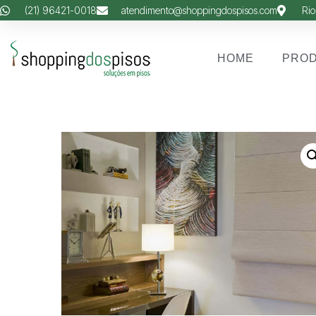
(21) 96421-0018
atendimento@shoppingdospisos.com
Rio
HOME
PRO