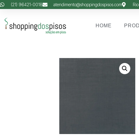
(21) 96421-0018
atendimento@shoppingdospisos.com
Rio
HOME
PRO