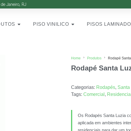
 de Janeiro, RJ
DUTOS
PISO VINILICO
PISOS LAMINAD
Home
Produtos
Rodapé Santa 
Rodapé Santa Luz
Categorias:
Rodapés
,
Santa
Tags:
Comercial
,
Residencia
Os Rodapés Santa Luzia com
aplicada em ambientes inte
residenciais para dar um to