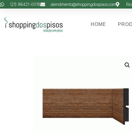
(21) 96421-0018
atendimento@shoppingdospisos.com
Rio
HOME
PRO