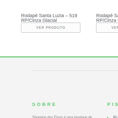
Rodapé Santa Luzia – 519
Rodapé Sa
RP/Cinza Glacial
RP/Cinza 
VER PRODUTO
VE
SOBRE
PI
Shopping dos Pisos é uma boutique de
Pi