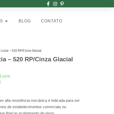
OS
BLOG
CONTATO
Luzia – 520 RP/Cinza Glacial
a – 520 RP/Cinza Glacial
 Luzia
l
 alta resistência mecânica é indicada para ser
rnos de estabelecimentos comerciais ou
que final no acabamento de pisos.