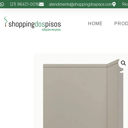
(21) 96421-0018
atendimento@shoppingdospisos.com
Rio
HOME
PRO