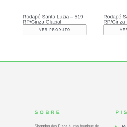
Rodapé Santa Luzia – 519
Rodapé Sa
RP/Cinza Glacial
RP/Cinza 
VER PRODUTO
VE
SOBRE
PI
Shopping dos Pisos é uma boutique de
Pi