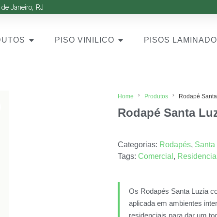
 de Janeiro, RJ
DUTOS
PISO VINILICO
PISOS LAMINAD
Home
Produtos
Rodapé Santa 
Rodapé Santa Luzi
Categorias:
Rodapés
,
Santa
Tags:
Comercial
,
Residencia
Os Rodapés Santa Luzia com
aplicada em ambientes inte
residenciais para dar um to