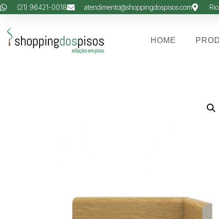
(21) 96421-0018
atendimento@shoppingdospisos.com
Rio
HOME
PRO