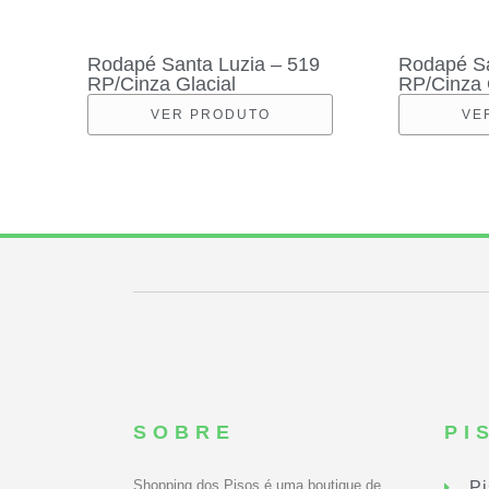
Rodapé Santa Luzia – 519
Rodapé Sa
RP/Cinza Glacial
RP/Cinza 
VER PRODUTO
VE
SOBRE
PI
Shopping dos Pisos é uma boutique de
Pi