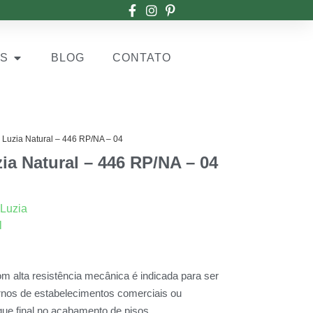
OS
BLOG
CONTATO
Luzia Natural – 446 RP/NA – 04
a Natural – 446 RP/NA – 04
 Luzia
l
 alta resistência mecânica é indicada para ser
rnos de estabelecimentos comerciais ou
que final no acabamento de pisos.