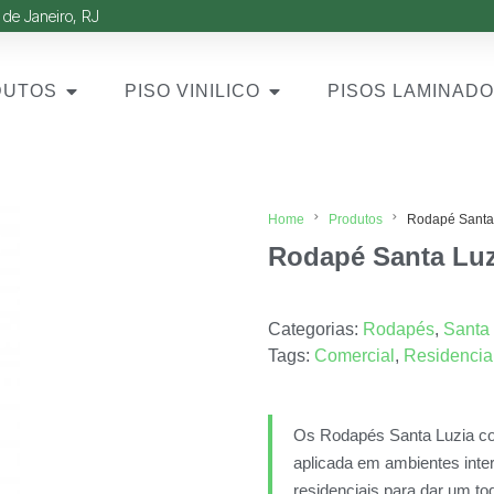
 de Janeiro, RJ
DUTOS
PISO VINILICO
PISOS LAMINAD
Home
Produtos
Rodapé Santa 
Rodapé Santa Luzi
Categorias:
Rodapés
,
Santa
Tags:
Comercial
,
Residencia
Os Rodapés Santa Luzia com
aplicada em ambientes inte
residenciais para dar um to