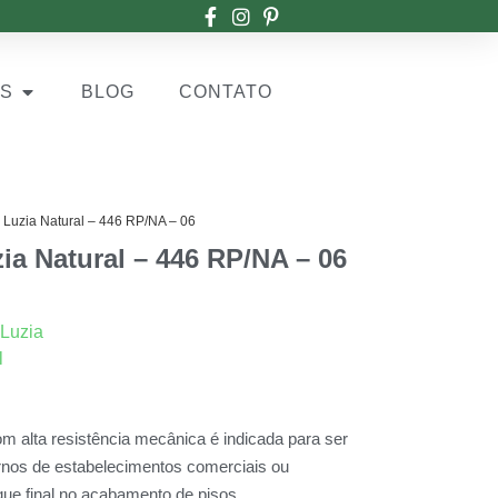
OS
BLOG
CONTATO
Luzia Natural – 446 RP/NA – 06
a Natural – 446 RP/NA – 06
 Luzia
l
 alta resistência mecânica é indicada para ser
rnos de estabelecimentos comerciais ou
que final no acabamento de pisos.