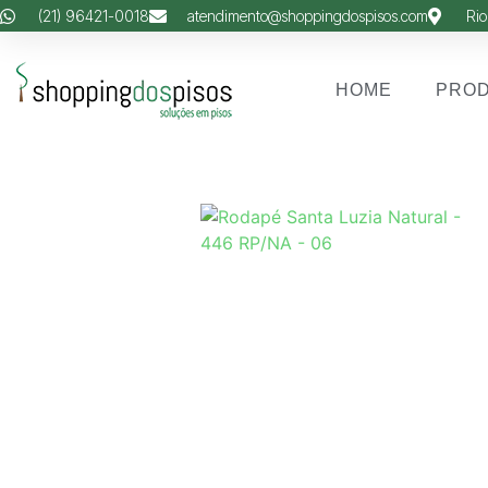
(21) 96421-0018
atendimento@shoppingdospisos.com
Rio
HOME
PRO