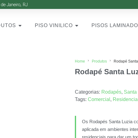
 de Janeiro, RJ
DUTOS
PISO VINILICO
PISOS LAMINAD
Home
Produtos
Rodapé Santa 
Rodapé Santa Luzi
Categorias:
Rodapés
,
Santa
Tags:
Comercial
,
Residencia
Os Rodapés Santa Luzia com
aplicada em ambientes inte
residenciais para dar um to