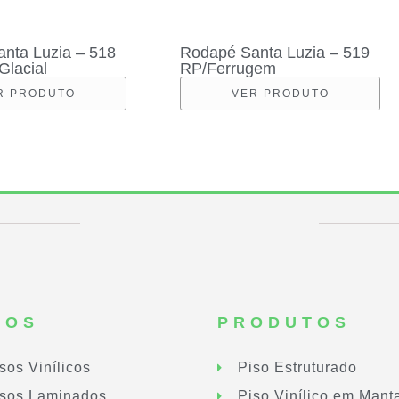
nta Luzia – 518
Rodapé Santa Luzia – 519
Glacial
RP/Ferrugem
R PRODUTO
VER PRODUTO
SOS
PRODUTOS
sos Vinílicos
Piso Estruturado
sos Laminados
Piso Vinílico em Mant