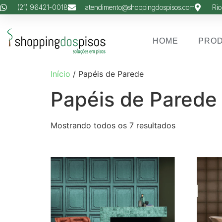
(21) 96421-0018
atendimento@shoppingdospisos.com
Rio
HOME
PRO
Início
/ Papéis de Parede
Papéis de Parede
Mostrando todos os 7 resultados