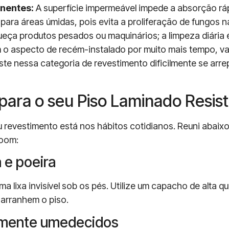
nentes:
A superfície impermeável impede a absorção ráp
para áreas úmidas, pois evita a proliferação de fungos n
eça produtos pesados ou maquinários; a limpeza diária 
o aspecto de recém-instalado por muito mais tempo, val
te nessa categoria de revestimento dificilmente se arre
 para o seu Piso Laminado Resis
 revestimento está nos hábitos cotidianos. Reuni abaix
room:
a e poeira
ma lixa invisível sob os pés. Utilize um capacho de alta q
 arranhem o piso.
emente umedecidos