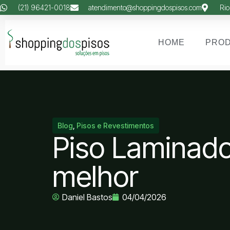
(21) 96421-0018
atendimento@shoppingdospisos.com
Rio
HOME
PRO
Blog
,
Pisos e Revestimentos
Piso Laminado 
melhor
Daniel Bastos
04/04/2026