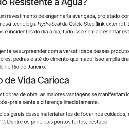
do Resistente à Água?
um revestimento de engenharia avançada, projetado co
amosa tecnologia
HydroSeal
da Quick-Step (link externo).
dos e incidentes do dia a dia, tudo isso sem apresentar
gente se surpreender com a versatilidade desses produto
bres, pedras e até do cimento queimado. Isso amplia dr
de no Rio de Janeiro.
o de Vida Carioca
astidores de obra, as maiores vantagens se manifestam l
 pós-praia sente a diferença imediatamente.
cios gerais desse material antes de focar nos cuidados,
DO
. Dentre os principais pontos fortes, destaco: