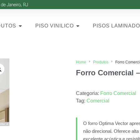
 de Janeiro, RJ
DUTOS
PISO VINILICO
PISOS LAMINAD
Home
Produtos
Forro Comerci
Forro Comercial 
Categoria:
Forro Comercial
Tag:
Comercial
O forro Optima Vector apre
não direcional. Oferece alt
excelente acústica e resist