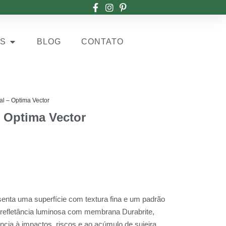
OS
BLOG
CONTATO
al – Optima Vector
– Optima Vector
senta uma superfície com textura fina e um padrão
a refletância luminosa com membrana Durabrite,
ência à impactos, riscos e ao acúmulo de sujeira.