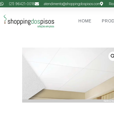
(21) 96421-0018
atendimento@shoppingdospisos.com
Rio
HOME
PRO