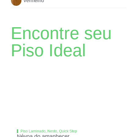
Vermelho
Encontre seu
Piso Ideal
Piso Laminado
,
Nesto
,
Quick Step
Névoa do amanhecer