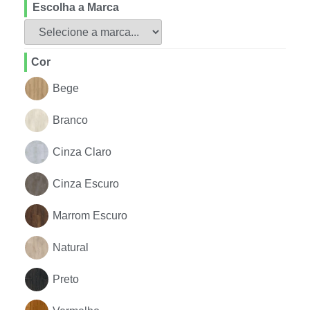
Escolha a Marca
Cor
Bege
Branco
Cinza Claro
Cinza Escuro
Marrom Escuro
Natural
Preto