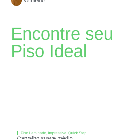
Vermelho
Encontre seu
Piso Ideal
Piso Laminado
,
Impressive
,
Quick Step
Carvalho suave médio