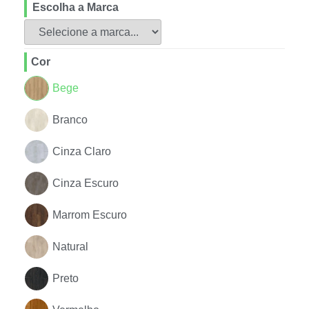
Escolha a Marca
Cor
Bege
Branco
Cinza Claro
Cinza Escuro
Marrom Escuro
Natural
Preto